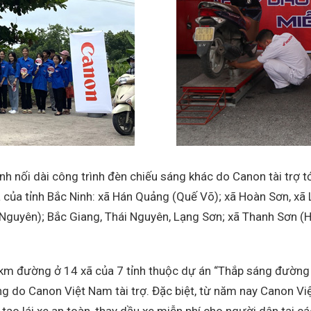
nh nối dài công trình đèn chiếu sáng khác do Canon tài trợ tớ
 của tỉnh Bắc Ninh: xã Hán Quảng (Quế Võ); xã Hoàn Sơn, xã L
ái Nguyên); Bắc Giang, Thái Nguyên, Lạng Sơn; xã Thanh Sơn
km đường ở 14 xã của 7 tỉnh thuộc dự án “Thắp sáng đường
ồng do Canon Việt Nam tài trợ. Đặc biệt, từ năm nay Canon Vi
ạo lái xe an toàn, thay dầu xe miễn phí cho người dân tại c