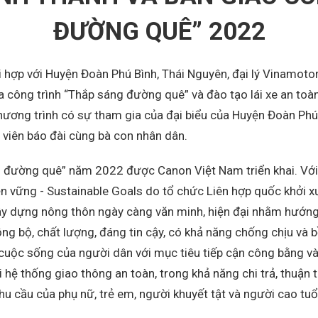
ĐƯỜNG QUÊ” 2022
hợp với Huyện Đoàn Phú Bình, Thái Nguyên, đại lý Vinamotor
a công trình “Thắp sáng đường quê” và đào tạo lái xe an toà
hương trình có sự tham gia của đại biểu của Huyện Đoàn Phú 
g viên báo đài cùng bà con nhân dân.
g đường quê” năm 2022 được Canon Việt Nam triển khai. Với
n bền vững - Sustainable Goals do tổ chức Liên hợp quốc khở
ây dựng nông thôn ngày càng văn minh, hiện đại nhằm hướng t
ng bộ, chất lượng, đáng tin cậy, có khả năng chống chịu và 
ng cuộc sống của người dân với mục tiêu tiếp cận công bằng v
hệ thống giao thông an toàn, trong khả năng chi trả, thuận t
hu cầu của phụ nữ, trẻ em, người khuyết tật và người cao tuổ