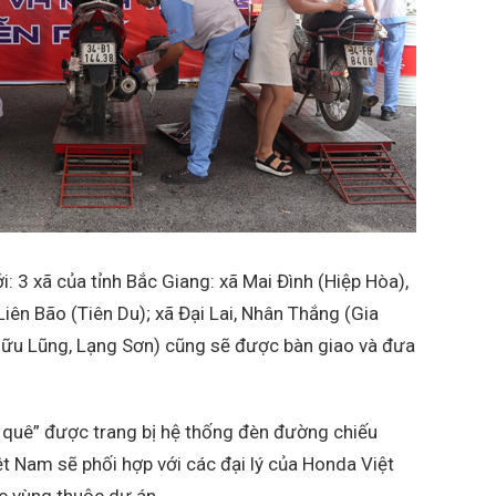
i: 3 xã của tỉnh Bắc Giang: xã Mai Đình (Hiệp Hòa),
iên Bão (Tiên Du); xã Đại Lai, Nhân Thắng (Gia
 (Hữu Lũng, Lạng Sơn) cũng sẽ được bàn giao và đưa
 quê” được trang bị hệ thống đèn đường chiếu
ệt Nam sẽ phối hợp với các đại lý của Honda Việt
ác vùng thuộc dự án.