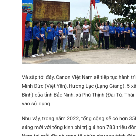
Và sắp tới đây, Canon Việt Nam sẽ tiếp tục hành trì
Minh Đức (Việt Yên), Hương Lạc (Lạng Giang); 5 xã
Bình) của tỉnh Bắc Ninh; xã Phú Thịnh (Đại Từ, Th
vào sử dụng.
Như vậy, trong năm 2022, tổng cộng sẽ có hơn 35
sáng mới với tổng kinh phí trị giá hơn 783 triệu đ
Nam tại mỗi địa phương tổ chức chương trình đào t