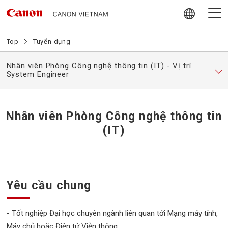
Skip
to
content
Giới thiệu về Canon Vietnam
Top
Tuyển dụng
Nhân viên Phòng Công nghệ thông tin (IT) - Vị trí
Video
System Engineer
Tin tức
Nhân viên Phòng Công nghệ thông tin
Hoạt động trách nhiệm Xã hội
(IT)
Chính sách mua hàng nội địa
Yêu cầu chung
Tuyển dụng
- Tốt nghiệp Đại học chuyên ngành liên quan tới Mạng máy tính,
Liên hệ
Máy chủ hoặc Điện tử Viễn thông.