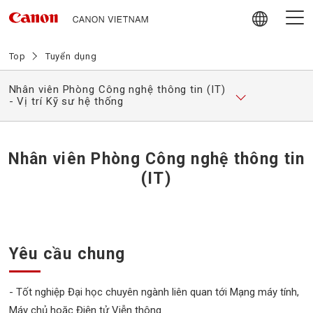
Skip
to
content
Giới thiệu về Canon Vietnam
Top
Tuyển dụng
Nhân viên Phòng Công nghệ thông tin (IT)
Video
- Vị trí Kỹ sư hệ thống
Tin tức
Nhân viên Phòng Công nghệ thông tin
Hoạt động trách nhiệm Xã hội
(IT)
Chính sách mua hàng nội địa
Yêu cầu chung
Tuyển dụng
- Tốt nghiệp Đại học chuyên ngành liên quan tới Mạng máy tính,
Liên hệ
Máy chủ hoặc Điện tử Viễn thông.