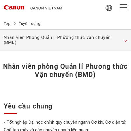
Skip
to
content
Giới thiệu về Canon Vietnam
Top
Tuyển dụng
Nhân viên Phòng Quản lí Phương thức vận chuyển
Video
(BMD)
Tin tức
Nhân viên phòng Quản lí Phương thức
Hoạt động trách nhiệm Xã hội
Vận chuyển (BMD)
Chính sách mua hàng nội địa
Yêu cầu chung
Tuyển dụng
- Tốt nghiệp Đại học chính quy chuyên ngành Cơ khí, Cơ điện tử,
Liên hệ
Chế tạo máy và các chuyên ngành liên quan.