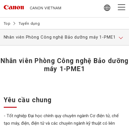
Skip
to
content
Giới thiệu về Canon Vietnam
Top
Tuyển dụng
Nhân viên Phòng Công nghệ Bảo dưỡng máy 1-PME1
Video
Tin tức
Nhân viên Phòng Công nghệ Bảo dưỡng
máy 1-PME1
Hoạt động trách nhiệm Xã hội
Chính sách mua hàng nội địa
Yêu cầu chung
Tuyển dụng
- Tốt nghiệp Đại học chính quy chuyên ngành Cơ điện tử, chế
Liên hệ
tạo máy, điện, điện tử và các chuyên ngành kỹ thuật có liên