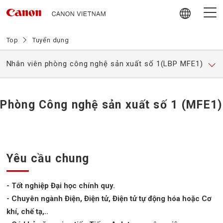
Skip
to
content
Giới thiệu về Canon Vietnam
Top
Tuyển dụng
Nhân viên phòng công nghệ sản xuất số 1(LBP MFE1)
Video
Tin tức
Phòng Công nghệ sản xuất số 1 (MFE1)
Hoạt động trách nhiệm Xã hội
Chính sách mua hàng nội địa
Yêu cầu chung
Tuyển dụng
- Tốt nghiệp Đại học chính quy.
- Chuyên ngành Điện, Điện tử, Điện tử tự động hóa hoặc Cơ
Liên hệ
khí, chế tạ,..