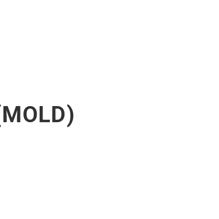
Văn hóa Doanh nghiệp
ách môi trường
 (MOLD)